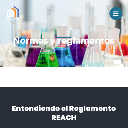
Aller
Men
au
prin
contenu
Normas y reglamentos
Entendiendo el Reglamento
REACH