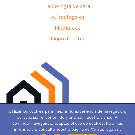
Tecnología de cera
Avisos legales
Mediateca
Mapa del sitio
Utilizamos cookies para ofrecerle la mejor experiencia en
Utilizamos cookies para mejorar tu experiencia de navegación,
nuestro sitio.
personalizar el contenido y analizar nuestro tráfico. Al
Puede obtener más información sobre qué cookies utilizamos o
continuar navegando, aceptas el uso de cookies. Para más
desactivarlas en
configuración
.
información, consulta nuestra página de "Avisos legales".
De la innovación a la solución