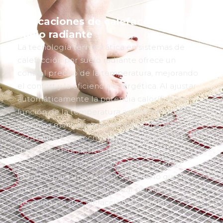
Aplicaciones de calefacción por
suelo radiante
La tecnología termostática en sistemas de
calefacción por suelo radiante ofrece un
control preciso de la temperatura, mejorando
el confort y la eficiencia energética. Al ajustar
automáticamente la potencia calorífica en
función de la temperatura ambiente, estos
sistemas mantienen la temperatura deseada y
constante. Esta tecnología garantiza una
distribución uniforme del calor, reduce el
consumo energético y ofrece una interfaz
intuitiva para una gestión sencilla, lo que la
convierte en la solución ideal para las
necesidades de calefacción modernas.