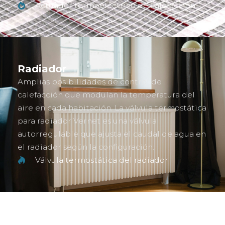
Actuador termoeléctrico de calefacción
Radiador
Amplias posibilidades de control de
calefacción que modulan la temperatura del
aire en cada habitación. La válvula termostática
para radiador Vernet es una válvula
autorregulable que ajusta el caudal de agua en
el radiador según la configuración.
Válvula termostática del radiador