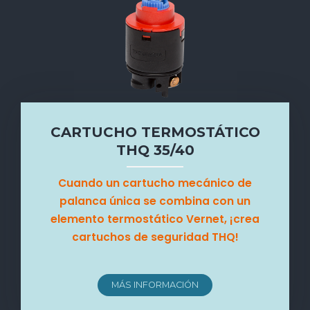
CARTUCHO TERMOSTÁTICO
THQ 35/40
Cuando un cartucho mecánico de
palanca única se combina con un
elemento termostático Vernet, ¡crea
cartuchos de seguridad THQ!
MÁS INFORMACIÓN