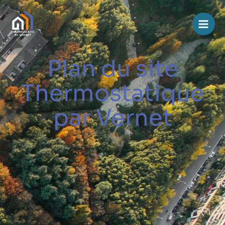
Aller
Men
AU
prin
Contenu
Plan du site
Thermostatique
par Vernet