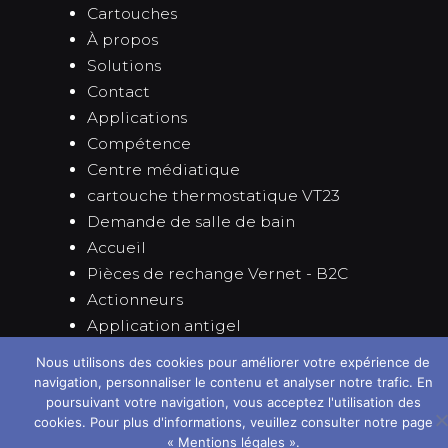
Cartouches
À propos
Solutions
Contact
Applications
Compétence
Centre médiatique
cartouche thermostatique VT23
Demande de salle de bain
Accueil
Pièces de rechange Vernet - B2C
Actionneurs
Application antigel
L'équipe
Nous utilisons des cookies pour améliorer votre expérience de
Lieux
navigation, personnaliser le contenu et analyser notre trafic. En
Les utilisons des cookies vers le site de la meille de meille
poursuivant votre navigation, vous acceptez l'utilisation des
Histoire
Vous pouvez en savoir plus sur les cookies que nous utilisons ou
cookies. Pour plus d'informations, veuillez consulter notre page
Technologie de cire
les éteindre dans
les paramètres
.
« Mentions légales ».