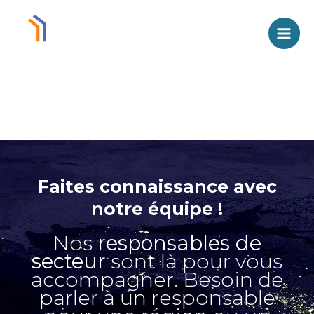
Aller
Men
AU
prin
Contenu
Faites connaissance avec
notre équipe !
Nos
responsables de
secteur
sont là pour vous
accompagner. Besoin de
parler à un responsable