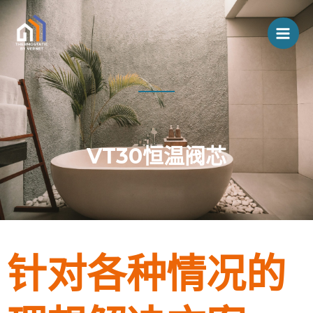
Aller
主
au
菜
contenu
单
VT30恒温阀芯
针对各种情况的