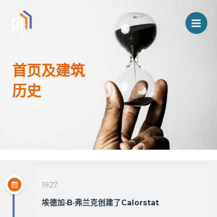
Aller
主
au
菜
contenu
单
首页及建筑
历史
1927
埃德加·B·弗兰克创建了Calorstat